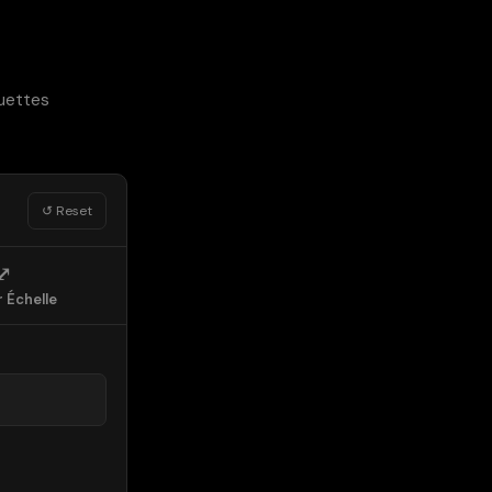
quettes
↺ Reset
⤢
 Échelle