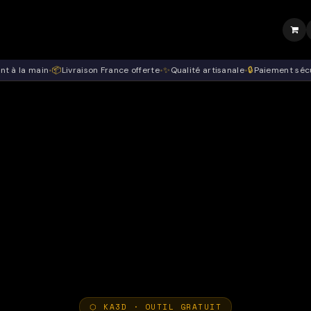
Page d'accueil
Boutique
Wedding
Contact
Outils 3D
Actualités
int à la main
•
📦
Livraison France offerte
•
✨
Qualité artisanale
•
🔒
Paiement séc
⬡ KA3D · OUTIL GRATUIT