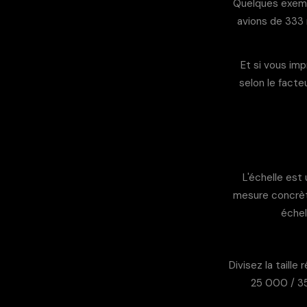
Quelques exempl
avions de 333 
Et si vous im
selon le facteu
L'échelle est u
mesure concrèt
échel
Divisez la taill
25 000 / 35