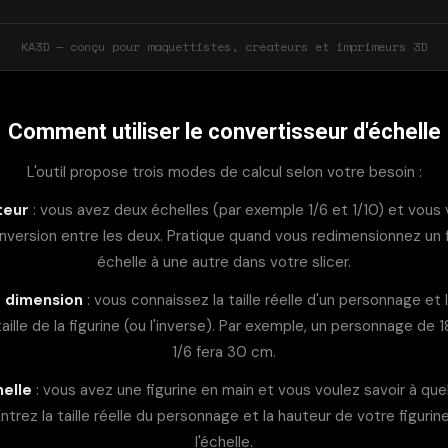
KA3D — conçu pour maquettistes, créateurs et imprimeurs 3D
Comment utiliser le convertisseur d'échelle
L'outil propose trois modes de calcul selon votre besoin :
teur
: vous avez deux échelles (par exemple 1/6 et 1/10) et vous
nversion entre les deux. Pratique quand vous redimensionnez un f
échelle à une autre dans votre slicer.
e dimension
: vous connaissez la taille réelle d'un personnage et l
a taille de la figurine (ou l'inverse). Par exemple, un personnage de 
1/6 fera 30 cm.
helle
: vous avez une figurine en main et vous voulez savoir à quel
trez la taille réelle du personnage et la hauteur de votre figurine,
l'échelle.