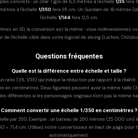
es concrets : un char Tigre de 6,3 mètres à l'échelle
1/35
fera 
mètres à l'échelle
1/350
fera 95 cm. Un Gundam de 18 mètres (dan
l'échelle
1/144
fera 12,5 cm.
primez en 3D, la conversion est la même : vous redimensionnez vot
r de l'échelle cible dans votre logiciel de slicing (Lychee, Chitubo
Questions fréquentes
Quelle est la différence entre échelle et taille ?
n ratio (1/6, 1/35) qui indique la réduction par rapport à la réalité. 
e en centimètres. Deux figurines peuvent avoir la même taille (
les différentes si les personnages originaux n'ont pas la même ha
Comment convertir une échelle 1/350 en centimètres ?
e réelle par 350. Exemple : un bateau de 250 mètres (25 000 cm) à 
0 = 71,4 cm. Utilisez notre convertisseur en haut de page pour fai
automatiquement.