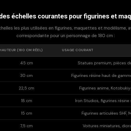
des échelles courantes pour figurines et ma
chelles les plus utilisées en figurines, maquettes et modélisme, av
correspondante pour un personnage de 180 cm :
HAUTEUR (180 CM RÉEL)
USAGE COURANT
45 cm
Statues premium, pièces de
30 cm
Figurines résine haut de gamm
22,5 cm
Figurines anime, Kotobukiya
18 cm
Iron Studios, figurines résin
15 cm
Figurines articulées SHF,
7,5 cm
Voitures miniatures, dio