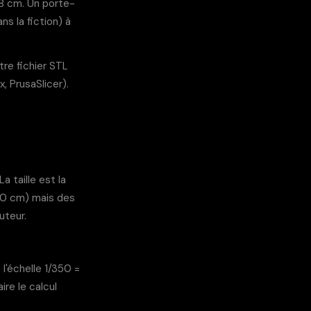
18 cm. Un porte-
s la fiction) à
re fichier STL
x, PrusaSlicer).
La taille est la
30 cm) mais des
uteur.
l'échelle 1/350 =
re le calcul