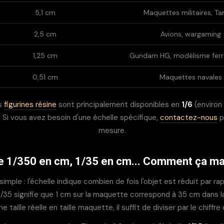
5,1 cm
Maquettes militaires, T
2,5 cm
Avions, wargaming
1,25 cm
Gundam HG, modélisme ferro
0,51 cm
Maquettes navales
s
figurines résine
sont principalement disponibles en
1/6
(environ
. Si vous avez besoin d'une échelle spécifique,
contactez-nous
p
mesure.
e 1/350 en cm, 1/35 en cm... Comment ça ma
simple : l'échelle indique combien de fois l'objet est réduit par rapp
1/35 signifie que 1 cm sur la maquette correspond à 35 cm dans la 
e taille réelle en taille maquette, il suffit de diviser par le chiffre 