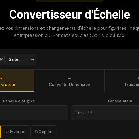
Convertisseur d'Échelle
ez vos dimensions et changements d'échelle pour figurines, ma
et impression 3D. Formats souples : 35, 1/35 ou 1:35.
%
↔
 Facteur
Convertir Dimension
Trouver
Échelle d'origine
Échelle cible
1 /
⇄ Inverser
⎘ Copier