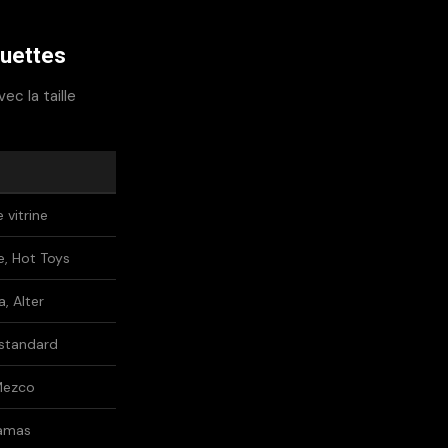
quettes
ec la taille
 vitrine
e, Hot Toys
, Alter
e standard
 Mezco
ramas