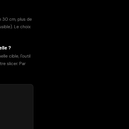
on 30 cm, plus de
sible). Le choix
lle ?
lle cible, l'outil
e slicer. Par