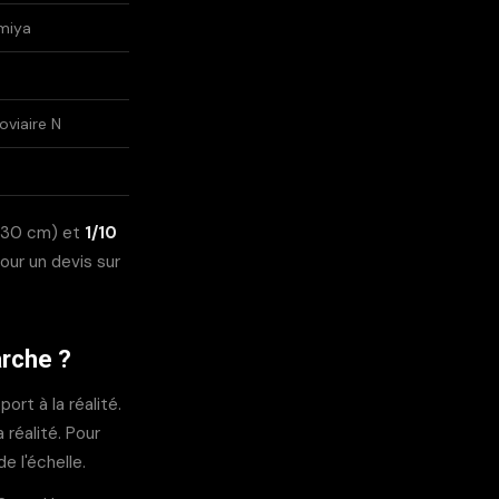
amiya
viaire N
 30 cm) et
1/10
our un devis sur
rche ?
ort à la réalité.
réalité. Pour
de l'échelle.