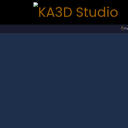
Se rendre au contenu
✋
Pe