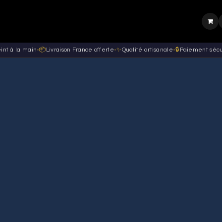
Page d'accueil
Boutique
Wedding
Contact
Outils 3D
Actualités
int à la main
•
📦
Livraison France offerte
•
✨
Qualité artisanale
•
🔒
Paiement sécu