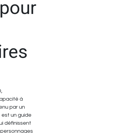
 pour
ires
D
,
capacité à
tenu par un
 est un guide
i définissent
rs personnages