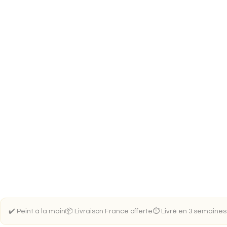
✔️ Peint à la main
📦 Livraison France offerte
⏱️ Livré en 3 semaines