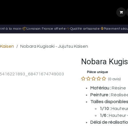
Page d'accueil
Boutique
Wedding
Contact
Outils 3D
Actualités
int à la main
•
📦
Livraison France offerte
•
✨
Qualité artisanale
•
🔒
Paiement sécu
 Kaisen
Nobara Kugisaki - Jujutsu Kaisen
Nobara Kugisa
Pièce unique
(0 avis)
Matériau :
Résine
Peinture :
Réalisée
Tailles disponibles
1/10 :
Hauteur 
1/6 :
Hauteur ~
Délai de réalisatio