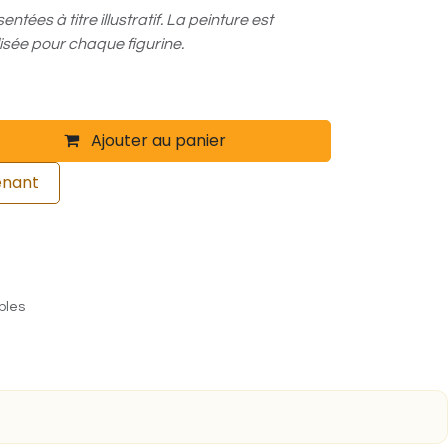
ntées à titre illustratif. La peinture est
sée pour chaque figurine.
Ajouter au panier
enant
ables