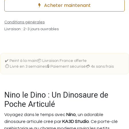
Acheter maintenant
Conditions générales
Livraison : 2-3 jours ouvrables
✔️ Peint à la main
📦 Livraison France offerte
⏱️ Livré en 3 semaines
🔒 Paiement sécurisé
💳 4x sans frais
Nino le Dino : Un Dinosaure de
Poche Articulé
Voyagez dans le temps avec
Nino
, un adorable
dinosaure articulé créé par
KA3D Studio
. Ce porte-clé
préhistorique au charme moderne ravira les petits