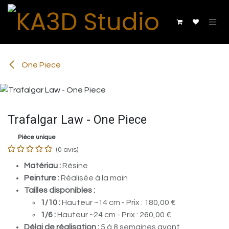
Se rendre au contenu
One Piece
Trafalgar Law - One Piece
Pièce unique
(0 avis)
Matériau :
Résine
Peinture :
Réalisée à la main
Tailles disponibles :
1/10 :
Hauteur ~14 cm - Prix : 180,00 €
1/6 :
Hauteur ~24 cm - Prix : 260,00 €
Délai de réalisation :
5 à 8 semaines avant